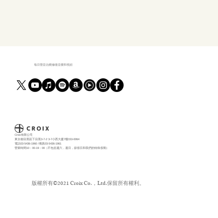
每日聲音治療|修復音樂和視頻
Croix有限公司
東京都目黑區下目黑3-7-2 3-7小西大廈7樓153-0064
電話03-5436-1960 /傳真03-5436-1961
營業時間10：00-19：00（不包括週六，週日，節假日和我們的特殊假期）
版權所有©️2021 Croix Co.，Ltd.保留所有權利。