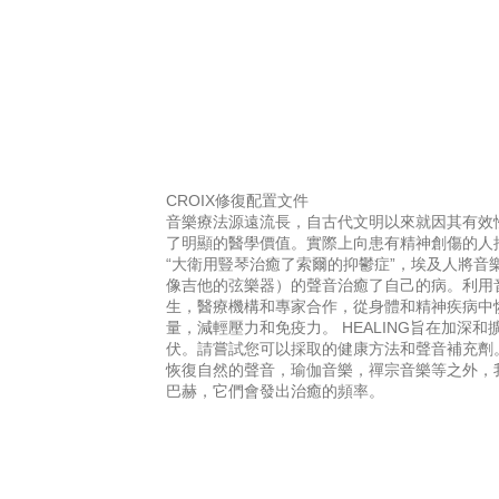
CROIX修復配置文件
音樂療法源遠流長，自古代文明以來就因其有效
了明顯的醫學價值。實際上向患有精神創傷的人推薦
“大衛用豎琴治癒了索爾的抑鬱症”，埃及人將音
像吉他的弦樂器）的聲音治癒了自己的病。利用
生，醫療機構和專家合作，從身體和精神疾病中
量，減輕壓力和免疫力。 HEALING旨在加深
伏。請嘗試您可以採取的健康方法和聲音補充劑
恢復自然的聲音，瑜伽音樂，禪宗音樂等之外，
巴赫，它們會發出治癒的頻率。