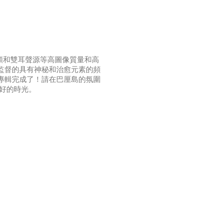
含4K視頻和雙耳聲源等高圖像質量和高
監督的具有神秘和治愈元素的頻
專輯完成了！請在巴厘島的氛圍
美好的時光。