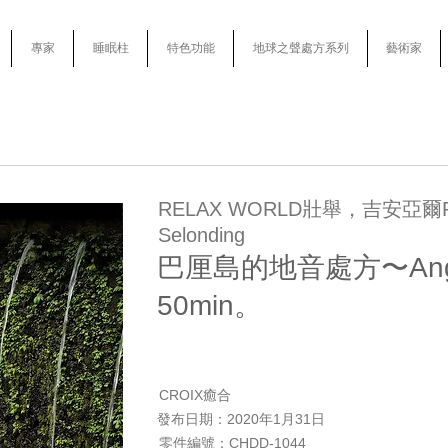
專家
睡眠柱
特色功能
地球之聲處方系列
藝術家
RELAX WORLD壯舉，吉安亞爾Pe
Selonding
巴厘島的地音處方〜Angk
50min。
CROIX癒合
發布日期：2020年1月31日
零件編號：CHDD-1044