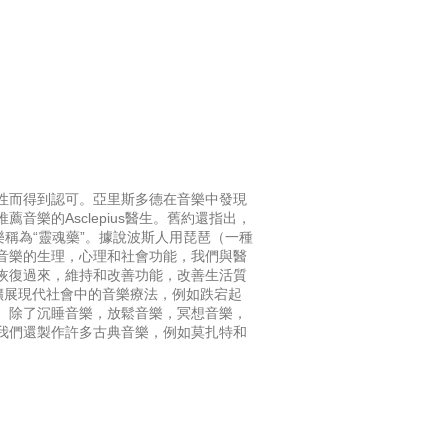
性而得到認可。亞里斯多德在音樂中發現
音樂的Asclepius醫生。舊約還指出，
樂稱為“靈魂藥”。據說波斯人用琵琶（一種
音樂的生理，心理和社會功能，我們與醫
恢復過來，維持和改善功能，改善生活質
和擴展現代社會中的音樂療法，例如跌宕起
。除了沉睡音樂，放鬆音樂，冥想音樂，
我們還製作許多古典音樂，例如莫扎特和