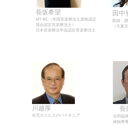
長坂希望
田中
MT-BC（米国音楽療法士資格認定
医師・
員会認定音楽療法士）
（元東京
日本音楽療法学会認定音楽療法士
川越厚
長田
在宅ホスピスのパイオニア
永田臨
神病學