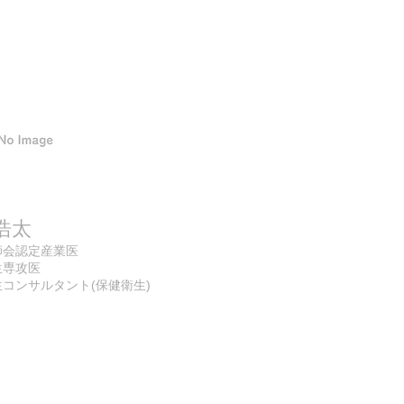
浩太
師会認定産業医
生専攻医
コンサルタント(保健衛生)