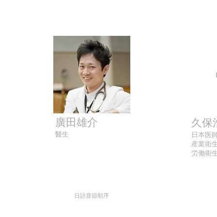
廣田雄介
久保
醫生
日本医
産業衛
労働衛生
日語音節順序