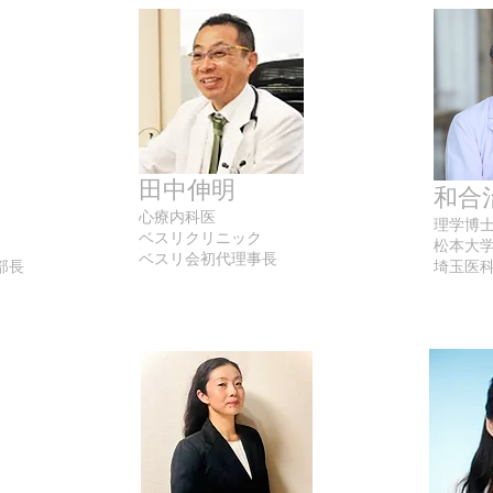
田中伸明
和合
心療内科医
理学博
ベスリクリニック
松本大
ベスリ会初代理事長
部長
埼玉医