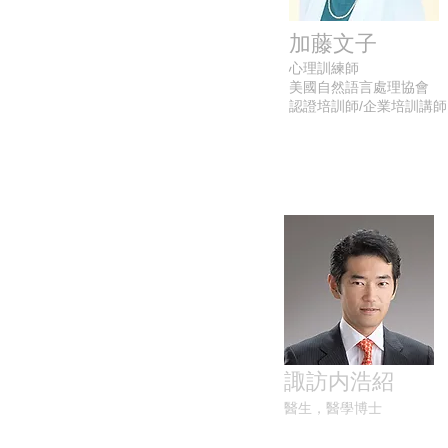
加藤文子
心理訓練師
美國自然語言處理協會
認證
培訓師/企業培訓講師
諏訪内浩紹
醫生，醫學博士