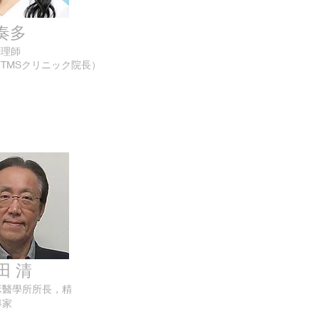
奏多
調理師
TMSクリニック院長）
 清
床醫學所所長，精
專家