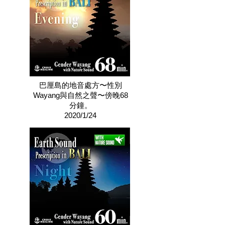
巴厘島的地音處方〜性別
Wayang與自然之聲〜傍晚68
分鐘。
2020/1/24