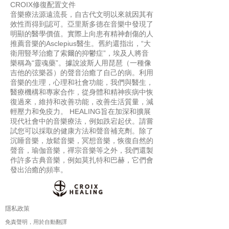
CROIX修復配置文件
音樂療法源遠流長，自古代文明以來就因其有
效性而得到認可。亞里斯多德在音樂中發現了
明顯的醫學價值。實際上向患有精神創傷的人
推薦音樂的Asclepius醫生。舊約還指出，“大
衛用豎琴治癒了索爾的抑鬱症”，埃及人將音
樂稱為“靈魂藥”。據說波斯人用琵琶（一種像
吉他的弦樂器）的聲音治癒了自己的病。利用
音樂的生理，心理和社會功能，我們與醫生，
醫療機構和專家合作，從身體和精神疾病中恢
復過來，維持和改善功能，改善生活質量，減
輕壓力和免疫力。 HEALING旨在加深和擴展
現代社會中的音樂療法，例如跌宕起伏。請嘗
試您可以採取的健康方法和聲音補充劑。除了
沉睡音樂，放鬆音樂，冥想音樂，恢復自然的
聲音，瑜伽音樂，禪宗音樂等之外，我們還製
作許多古典音樂，例如莫扎特和巴赫，它們會
發出治癒的頻率。
隱私政策
免責聲明，用於自動翻譯