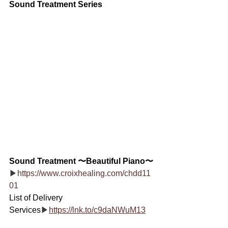
Sound Treatment Series
Sound Treatment 〜Beautiful Piano〜
▶
https://www.croixhealing.com/chdd11
01
List of Delivery 
Services
▶
https://lnk.to/c9daNWuM13