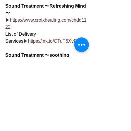
Sound Treatment 〜Refreshing Mind 
〜
▶
https://www.croixhealing.com/chdd11
22
List of Delivery 
Services
▶
https://lnk.to/CTuT6XvR13
Sound Treatment 〜soothing 
relaxation 〜
▶
https://www.croixhealing.com/chdd11
25
List of Delivery 
Services
▶
https://lnk.to/hBEXPJjG13
Sound Treatment 〜Calm Piano 〜
▶
https://www.croixhealing.com/chdd11
31
List of Delivery 