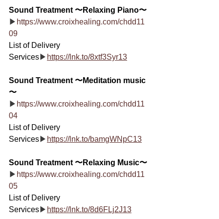
Sound Treatment 〜Relaxing Piano〜
▶
https://www.croixhealing.com/chdd11
09
List of Delivery 
Services
▶
https://lnk.to/8xtf3Syr13
Sound Treatment 〜Meditation music
〜
▶
https://www.croixhealing.com/chdd11
04
List of Delivery 
Services
▶
https://lnk.to/bamgWNpC13
Sound Treatment 〜Relaxing Music〜
▶
https://www.croixhealing.com/chdd11
05
List of Delivery 
Services
▶
https://lnk.to/8d6FLj2J13