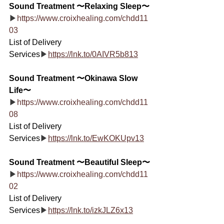
Sound Treatment 〜Relaxing Sleep〜
▶
https://www.croixhealing.com/chdd11
03
List of Delivery 
Services
▶
https://lnk.to/0AIVR5b813
Sound Treatment 〜Okinawa Slow 
Life〜
▶
https://www.croixhealing.com/chdd11
08
List of Delivery 
Services
▶
https://lnk.to/EwKOKUpv13
Sound Treatment 〜Beautiful Sleep〜
▶
https://www.croixhealing.com/chdd11
02
List of Delivery 
Services
▶
https://lnk.to/izkJLZ6x13