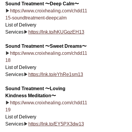
Sound Treatment 〜Deep Calm〜
▶
https://www.croixhealing.com/chdd11
15-soundtreatment-deepcalm
List of Delivery 
Services
▶
https://lnk.to/hKUGqzEH13
Sound Treatment 〜Sweet Dreams〜
▶
https://www.croixhealing.com/chdd11
18
List of Delivery 
Services
▶
https://lnk.to/eYhRe1sm13
Sound Treatment 〜Loving 
Kindness Meditation〜
▶
https://www.croixhealing.com/chdd11
19
List of Delivery 
Services
▶
https://lnk.to/EY5PX3dw13