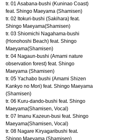
tr. 01 Asabana-bushi (Kuninao Coast) 
feat. Shingo Maeyama (Shamisen)
tr. 02 Itokuri-bushi (Sakihara) feat. 
Shingo Maeyama(Shamisen)
tr. 03 Shiomichi Nagahama-bushi 
(Honohoshi Beach) feat. Shingo 
Maeyama(Shamisen)
tr. 04 Nagaun-bushi (Amami nature 
observation forest) feat. Shingo 
Maeyama (Shamisen)
tr. 05 Yachabo bushi (Amami Shizen 
Kankyo no Mori) feat. Shingo Maeyama 
(Shamisen)
tr. 06 Kuru-dando-bushi feat. Shingo 
Maeyama(Shamisen, Vocal)
tr. 07 Imanu Kazeun-busi feat. Shingo 
Maeyama(Shamisen, Vocal)
tr. 08 Nagare Kiryagaribushi feat. 
Shingo Maeyama (Shamisen)