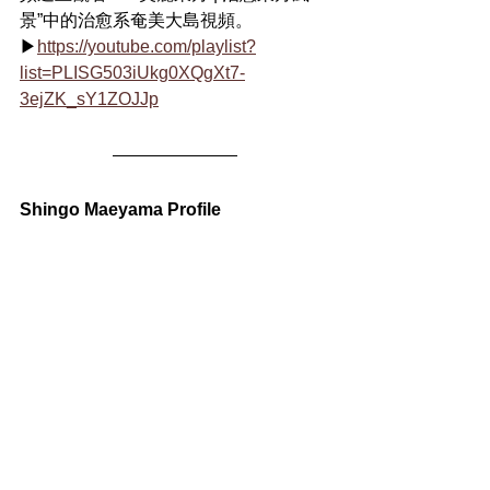
景”中的治愈系奄美大島視頻。
▶
https://youtube.com/playlist?
list=PLISG503iUkg0XQgXt7-
3ejZK_sY1ZOJJp
Shingo Maeyama Profile