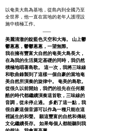
以奄美大島為基地，從島內到全國乃至
全世界，他一直在當地的老年人護理設
施中積極工作。
美麗清澈的靛藍色天空和大海。 山上鬱
鬱蔥蔥，鬱鬱蔥蔥，一望無際。
我在擁有豐富大自然的奄美大島長大，
在為我的生活奠定基礎的同時，我仍然
積極地唱著島歌。 這一次，我將三味線
和歌曲錄製到了這樣一個自豪的當地奄
美自然所演奏的旋律中。 奄美的島歌。 
從很久以前開始，我們的祖先在任何嚴
酷的時代都繼續演奏這首歌，三味線的
音調，從未停止過。 多虧了這一點，我
很自豪這個音源可以作為一種只能在這
裡誕生的和聲。 願這豐富的自然和傳統
文化繼續長存。 如果每個人都能聽到我
的想法，我會更高興。