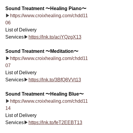
Sound Treatment 〜Healing Piano〜
▶
https://www.croixhealing.com/chdd11
06
List of Delivery 
Services
▶
https://lnk.to/acjYQzgX13
Sound Treatment 〜Meditation〜
▶
https://www.croixhealing.com/chdd11
07
List of Delivery 
Services
▶
https://lnk.to/3BfQ8VVt13
Sound Treatment 〜Healing Blue〜
▶
https://www.croixhealing.com/chdd11
14
List of Delivery 
Services
▶
https://lnk.to/feT2EEBT13