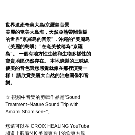
世界遺產奄美大島/京羅島音景
美麗的奄美大島海，天然亞熱帶闊葉樹
的世界“京羅島的音景”，沖繩的“美麗島
（美麗的島嶼）”在奄美被稱為“京羅
島”。 一個有地方性生物和生物多樣性的
寶貴地區仍然存在。 本地錄製的三味線
優美的音色讓您感覺就像在那裡演奏一
樣！ 請欣賞美麗大自然的治愈圖像和音
樂。
☆ 視頻中音樂的剪輯作品是“Sound 
Treatment~Nature Sound Trip with 
Amami Shamisen~”。
您還可以在 CROIX HEALING YouTube 
頻道上觀看“4K 美麗東方 | 治愈東方風