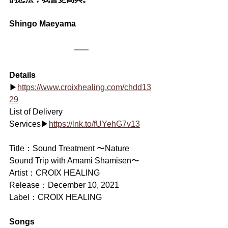
Shingo Maeyama
Details
▶
https://www.croixhealing.com/chdd13
29
List of Delivery 
Services▶
https://lnk.to/fUYehG7v13
Title：Sound Treatment 〜Nature 
Sound Trip with Amami Shamisen〜
Artist：CROIX HEALING
Release：December 10, 2021
Label：CROIX HEALING
Songs