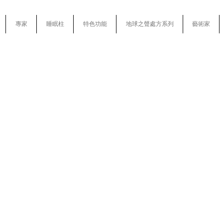
專家
睡眠柱
特色功能
地球之聲處方系列
藝術家