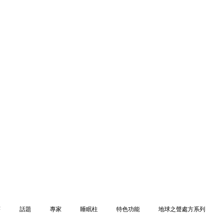
序
話題
專家
睡眠柱
特色功能
地球之聲處方系列