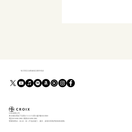
每日聲音治療|修復音樂和視頻
Croix有限公司
東京都目黑區下目黑3-7-2 3-7小西大廈7樓153-0064
電話03-5436-1960 /傳真03-5436-1961
營業時間10：00-19：00（不包括週六，週日，節假日和我們的特殊假期）