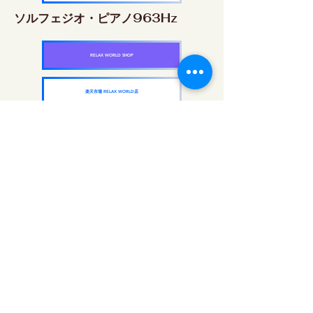
ソルフェジオ・ピアノ963Hz
RELAX WORLD SHOP
楽天市場 RELAX WORLD店
ソルフェジオ周波数を気軽に楽しめるピアノ
作品5枚作品をセット
快眠周波数 ソルフェジオ・ピアノ・
コレクション
RELAX WORLD SHOP
楽天市場 RELAX WORLD店
每日聲音治療|修復音樂和視頻