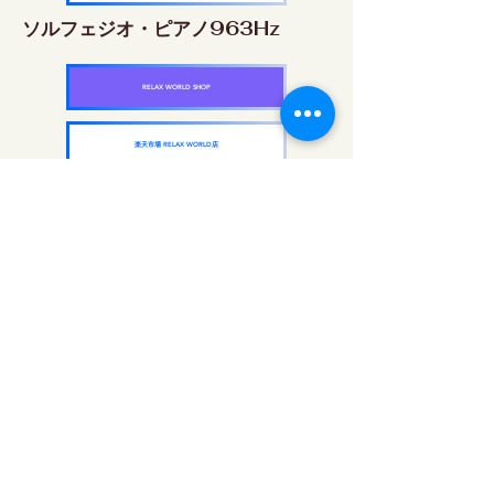
ソルフェジオ・ピアノ963Hz
RELAX WORLD SHOP
楽天市場 RELAX WORLD店
ソルフェジオ周波数を気軽に楽しめるピアノ
作品5枚作品をセット
快眠周波数 ソルフェジオ・ピアノ・
コレクション
RELAX WORLD SHOP
楽天市場 RELAX WORLD店
每日聲音治療|修復音樂和視頻