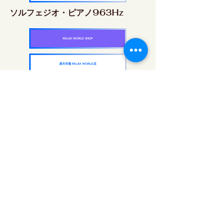
ソルフェジオ・ピアノ963Hz
RELAX WORLD SHOP
楽天市場 RELAX WORLD店
ソルフェジオ周波数を気軽に楽しめるピアノ
作品5枚作品をセット
快眠周波数 ソルフェジオ・ピアノ・
コレクション
RELAX WORLD SHOP
楽天市場 RELAX WORLD店
每日聲音治療|修復音樂和視頻