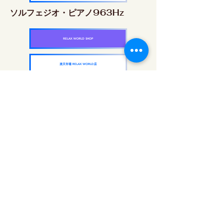
ソルフェジオ・ピアノ963Hz
RELAX WORLD SHOP
楽天市場 RELAX WORLD店
ソルフェジオ周波数を気軽に楽しめるピアノ
作品5枚作品をセット
快眠周波数 ソルフェジオ・ピアノ・
コレクション
RELAX WORLD SHOP
楽天市場 RELAX WORLD店
每日聲音治療|修復音樂和視頻