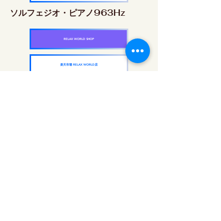
ソルフェジオ・ピアノ963Hz
RELAX WORLD SHOP
楽天市場 RELAX WORLD店
ソルフェジオ周波数を気軽に楽しめるピアノ
作品5枚作品をセット
快眠周波数 ソルフェジオ・ピアノ・
コレクション
RELAX WORLD SHOP
楽天市場 RELAX WORLD店
每日聲音治療|修復音樂和視頻