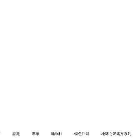
序
話題
專家
睡眠柱
特色功能
地球之聲處方系列