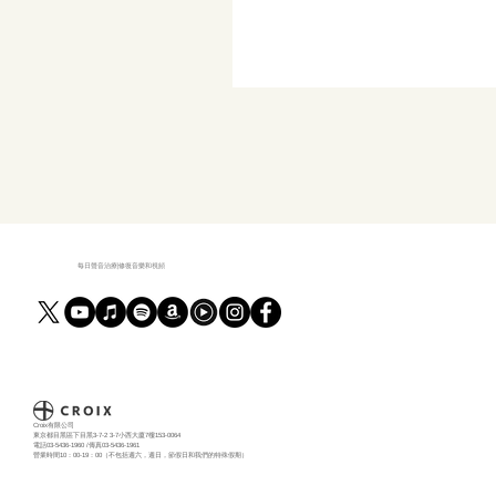
每日聲音治療|修復音樂和視頻
Croix有限公司
東京都目黑區下目黑3-7-2 3-7小西大廈7樓153-0064
電話03-5436-1960 /傳真03-5436-1961
營業時間10：00-19：00（不包括週六，週日，節假日和我們的特殊假期）