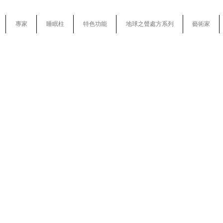
專家
睡眠柱
特色功能
地球之聲處方系列
藝術家