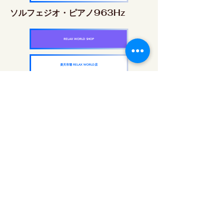
ソルフェジオ・ピアノ963Hz
RELAX WORLD SHOP
楽天市場 RELAX WORLD店
ソルフェジオ周波数を気軽に楽しめるピアノ
作品5枚作品をセット
快眠周波数 ソルフェジオ・ピアノ・
コレクション
RELAX WORLD SHOP
楽天市場 RELAX WORLD店
每日聲音治療|修復音樂和視頻