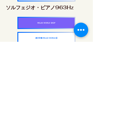
ソルフェジオ・ピアノ963Hz
RELAX WORLD SHOP
楽天市場 RELAX WORLD店
ソルフェジオ周波数を気軽に楽しめるピアノ
作品5枚作品をセット
快眠周波数 ソルフェジオ・ピアノ・
コレクション
RELAX WORLD SHOP
楽天市場 RELAX WORLD店
每日聲音治療|修復音樂和視頻