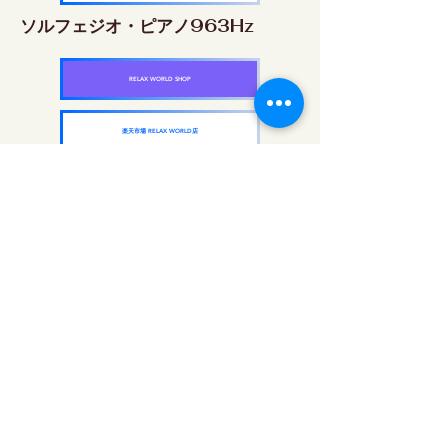
ソルフェジオ・ピアノ963Hz
RELAX WORLD SHOP
楽天市場 RELAX WORLD店
ソルフェジオ周波数を気軽に楽しめるピアノ
作品5枚作品をセット
快眠周波数 ソルフェジオ・ピアノ・
コレクション
RELAX WORLD SHOP
楽天市場 RELAX WORLD店
每日聲音治療|修復音樂和視頻