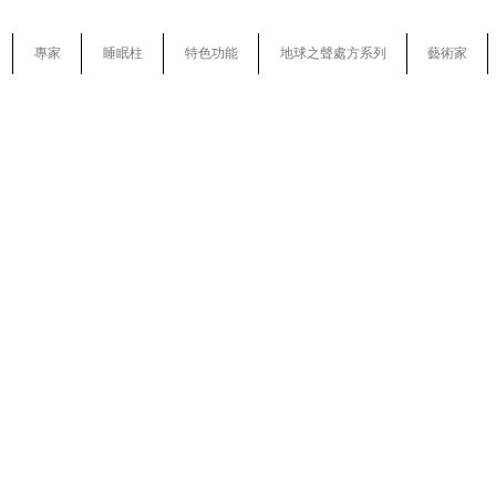
專家
睡眠柱
特色功能
地球之聲處方系列
藝術家