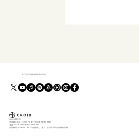
每日聲音治療|修復音樂和視頻
Croix有限公司
東京都目黑區下目黑3-7-2 3-7小西大廈7樓153-0064
電話03-5436-1960 /傳真03-5436-1961
營業時間10：00-19：00（不包括週六，週日，節假日和我們的特殊假期）