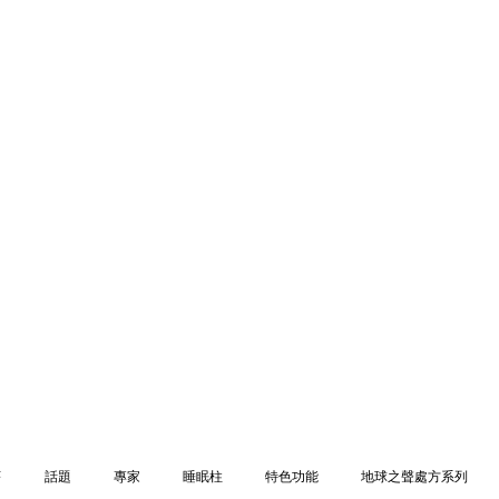
序
話題
專家
睡眠柱
特色功能
地球之聲處方系列