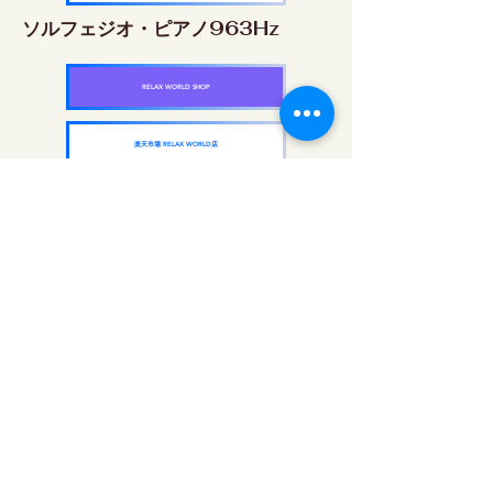
ソルフェジオ・ピアノ963Hz
RELAX WORLD SHOP
楽天市場 RELAX WORLD店
ソルフェジオ周波数を気軽に楽しめるピアノ
作品5枚作品をセット
快眠周波数 ソルフェジオ・ピアノ・
コレクション
RELAX WORLD SHOP
楽天市場 RELAX WORLD店
每日聲音治療|修復音樂和視頻