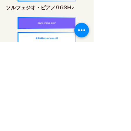
ソルフェジオ・ピアノ963Hz
RELAX WORLD SHOP
楽天市場 RELAX WORLD店
ソルフェジオ周波数を気軽に楽しめるピアノ
作品5枚作品をセット
快眠周波数 ソルフェジオ・ピアノ・
コレクション
RELAX WORLD SHOP
楽天市場 RELAX WORLD店
每日聲音治療|修復音樂和視頻