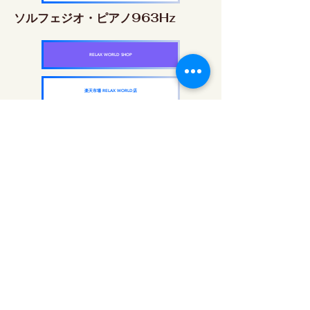
ソルフェジオ・ピアノ963Hz
RELAX WORLD SHOP
楽天市場 RELAX WORLD店
ソルフェジオ周波数を気軽に楽しめるピアノ
作品5枚作品をセット
快眠周波数 ソルフェジオ・ピアノ・
コレクション
RELAX WORLD SHOP
楽天市場 RELAX WORLD店
每日聲音治療|修復音樂和視頻