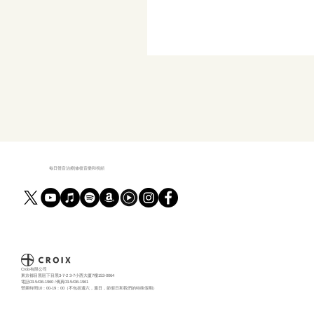
每日聲音治療|修復音樂和視頻
Croix有限公司
東京都目黑區下目黑3-7-2 3-7小西大廈7樓153-0064
電話03-5436-1960 /傳真03-5436-1961
營業時間10：00-19：00（不包括週六，週日，節假日和我們的特殊假期）