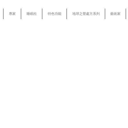
專家
睡眠柱
特色功能
地球之聲處方系列
藝術家