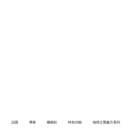
序
話題
專家
睡眠柱
特色功能
地球之聲處方系列