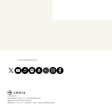
每日聲音治療|修復音樂和視頻
Croix有限公司
東京都目黑區下目黑3-7-2 3-7小西大廈7樓153-0064
電話03-5436-1960 /傳真03-5436-1961
營業時間10：00-19：00（不包括週六，週日，節假日和我們的特殊假期）