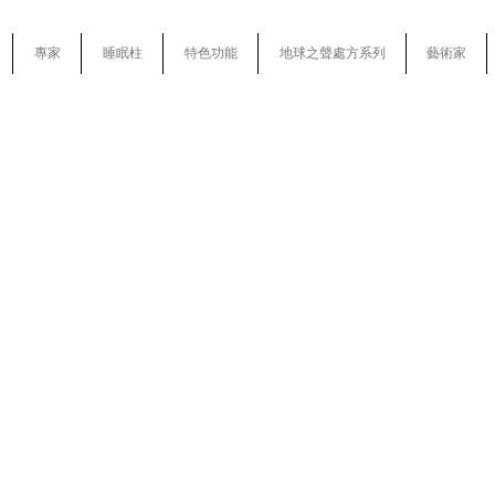
專家
睡眠柱
特色功能
地球之聲處方系列
藝術家