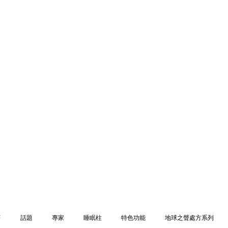
序
話題
專家
睡眠柱
特色功能
地球之聲處方系列