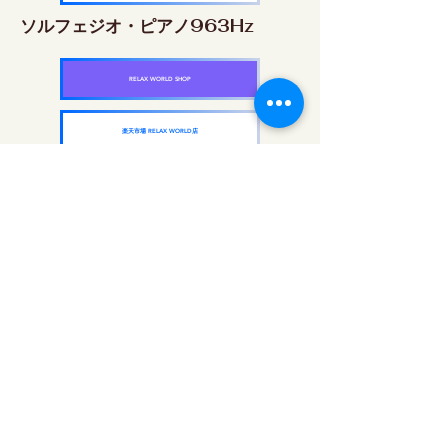
ソルフェジオ・ピアノ963Hz
RELAX WORLD SHOP
楽天市場 RELAX WORLD店
ソルフェジオ周波数を気軽に楽しめるピアノ
作品5枚作品をセット
快眠周波数 ソルフェジオ・ピアノ・
コレクション
RELAX WORLD SHOP
楽天市場 RELAX WORLD店
每日聲音治療|修復音樂和視頻