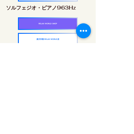
ソルフェジオ・ピアノ963Hz
RELAX WORLD SHOP
楽天市場 RELAX WORLD店
ソルフェジオ周波数を気軽に楽しめるピアノ
作品5枚作品をセット
快眠周波数 ソルフェジオ・ピアノ・
コレクション
RELAX WORLD SHOP
楽天市場 RELAX WORLD店
每日聲音治療|修復音樂和視頻