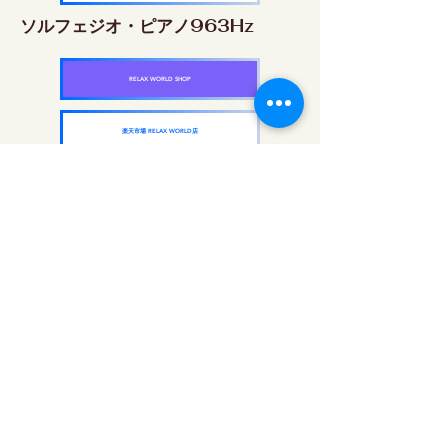
ソルフェジオ・ピアノ963Hz
RELAX WORLD SHOP
楽天市場 RELAX WORLD店
ソルフェジオ周波数を気軽に楽しめるピアノ
作品5枚作品をセット
快眠周波数 ソルフェジオ・ピアノ・
コレクション
RELAX WORLD SHOP
楽天市場 RELAX WORLD店
每日聲音治療|修復音樂和視頻