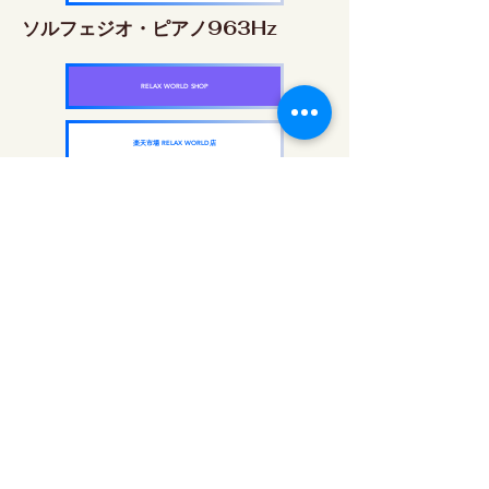
ソルフェジオ・ピアノ963Hz
RELAX WORLD SHOP
楽天市場 RELAX WORLD店
ソルフェジオ周波数を気軽に楽しめるピアノ
作品5枚作品をセット
快眠周波数 ソルフェジオ・ピアノ・
コレクション
RELAX WORLD SHOP
楽天市場 RELAX WORLD店
每日聲音治療|修復音樂和視頻