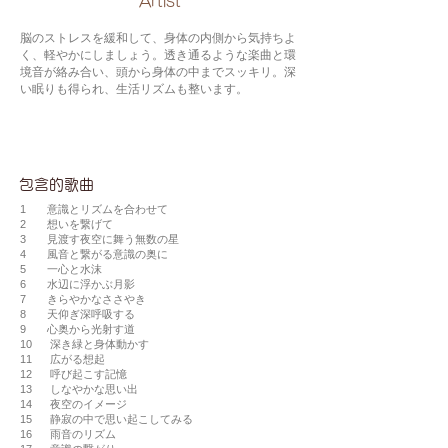
​Artist
脳のストレスを緩和して、身体の内側から気持ちよ
く、軽やかにしましょう。透き通るような楽曲と環
境音が絡み合い、頭から身体の中までスッキリ。深
い眠りも得られ、生活リズムも整います。
包含的歌曲
1 意識とリズムを合わせて
2 想いを繋げて
3 見渡す夜空に舞う無数の星
4 風音と繋がる意識の奥に
5 一心と水沫
6 水辺に浮かぶ月影
7 きらやかなささやき
8 天仰ぎ深呼吸する
9 心奥から光射す道
10 深き緑と身体動かす
11 広がる想起
12 呼び起こす記憶
13 しなやかな思い出
14 夜空のイメージ
15 静寂の中で思い起こしてみる
16 雨音のリズム