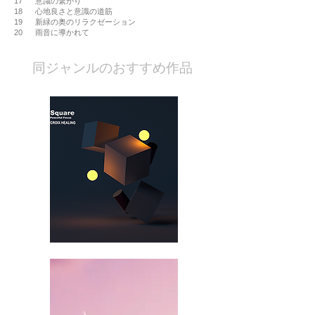
17 意識の繋がり
18 心地良さと意識の道筋
19 新緑の奥のリラクゼーション
20 雨音に導かれて
​同ジャンルのおすすめ作品