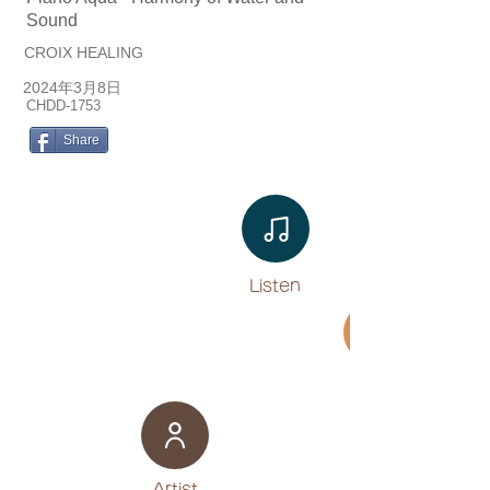
Sound
CROIX HEALING
2024年3月8日
CHDD-1753
Share
Listen​
Movie
​Artist