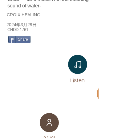
sound of water-
CROIX HEALING
2024年3月29日
CHDD-1761
Share
Listen​
Movie
​Artist