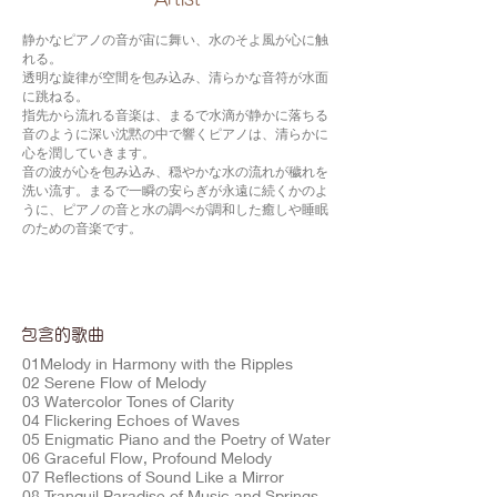
静かなピアノの音が宙に舞い、水のそよ風が心に触
れる。
透明な旋律が空間を包み込み、清らかな音符が水面
に跳ねる。
指先から流れる音楽は、まるで水滴が静かに落ちる
音のように深い沈黙の中で響くピアノは、清らかに
心を潤していきます。
音の波が心を包み込み、穏やかな水の流れが穢れを
洗い流す。まるで一瞬の安らぎが永遠に続くかのよ
うに、ピアノの音と水の調べが調和した癒しや睡眠
のための音楽です。
包含的歌曲
01Melody in Harmony with the Ripples
02 Serene Flow of Melody
03 Watercolor Tones of Clarity
04 Flickering Echoes of Waves
05 Enigmatic Piano and the Poetry of Water
06 Graceful Flow, Profound Melody
07 Reflections of Sound Like a Mirror
08 Tranquil Paradise of Music and Springs