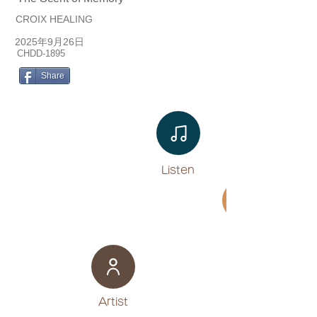
CROIX HEALING
2025年9月26日
CHDD-1895
Share
Listen​
Movie
​Artist