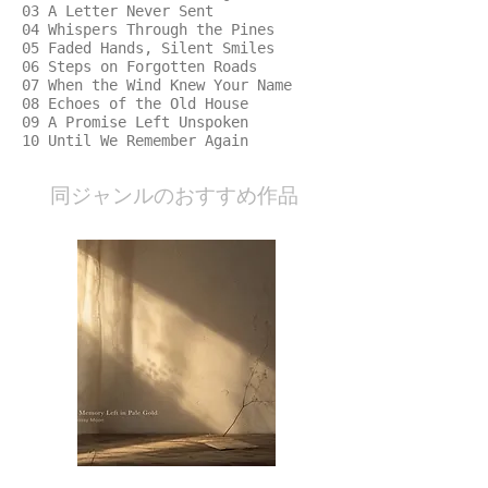
03 A Letter Never Sent
04 Whispers Through the Pines
05 Faded Hands, Silent Smiles
06 Steps on Forgotten Roads
07 When the Wind Knew Your Name
08 Echoes of the Old House
09 A Promise Left Unspoken
10 Until We Remember Again
​同ジャンルのおすすめ作品