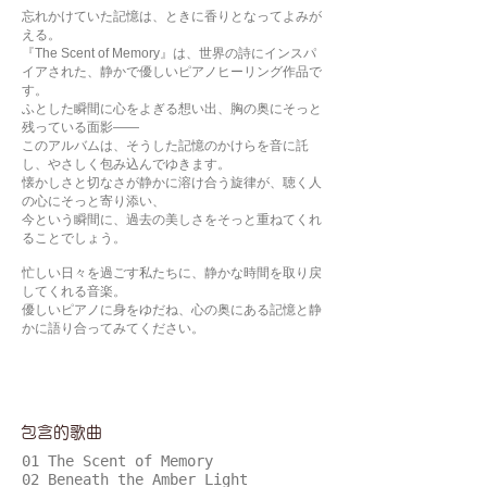
忘れかけていた記憶は、ときに香りとなってよみが
える。
『The Scent of Memory』は、世界の詩にインスパ
イアされた、静かで優しいピアノヒーリング作品で
す。
ふとした瞬間に心をよぎる想い出、胸の奥にそっと
残っている面影——
このアルバムは、そうした記憶のかけらを音に託
し、やさしく包み込んでゆきます。
懐かしさと切なさが静かに溶け合う旋律が、聴く人
の心にそっと寄り添い、
今という瞬間に、過去の美しさをそっと重ねてくれ
ることでしょう。
忙しい日々を過ごす私たちに、静かな時間を取り戻
してくれる音楽。
優しいピアノに身をゆだね、心の奥にある記憶と静
かに語り合ってみてください。
包含的歌曲
01 The Scent of Memory
02 Beneath the Amber Light