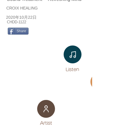
CROIX HEALING
2020年10月22日
CHDD-1122
Share
Listen​
Movie
​Artist