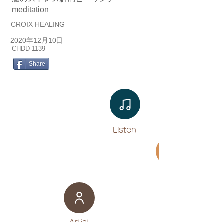
meditation
CROIX HEALING
2020年12月10日
CHDD-1139
Share
Listen​
Movie