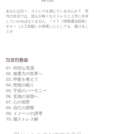
​Artist
あなたは日々、ストレスを感じていませんか？ 現
代の生活では、誰もが様々なストレスと上手に共存
していかねばなりません。ＩＣＴ（情報通信技術）
やＡＩ（人工知能）が発展したとしても、避けるこ
とが
包含的歌曲
01. 特別な意識
02. 無重力の世界へ
03. 呼吸を整えて
04. 恍惚の眠り
05. 宇宙のハーモニー
06. 意識の深淵へ
07. 心の視野
08. 自己の調整
09. イメージの誘導
10. 脳ストレス解