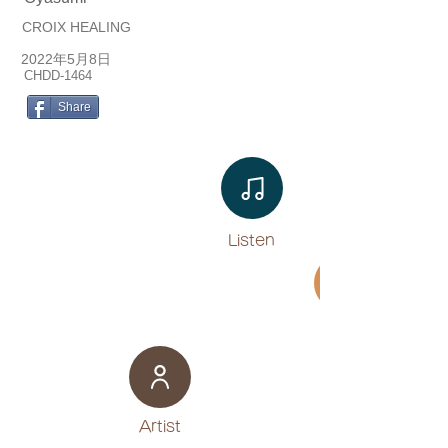
CROIX HEALING
2022年5月8日
CHDD-1464
Share
Listen​
Movie
​Artist