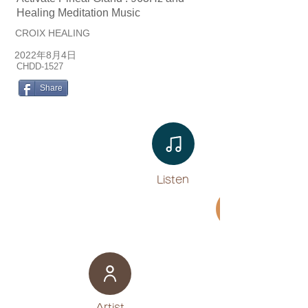
Healing Meditation Music
CROIX HEALING
2022年8月4日
CHDD-1527
Share
Listen​
Movie
​Artist