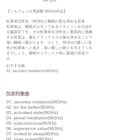
【ソルフェジオ周波数 963Hz作品】
松果体活性化：963Hzと睡眠の質を高める音楽
松果体は、睡眠ホルモンであるメラトニンを分泌す
る脳器官です。その松果体を活性化し驚異的に熟睡
する音楽は、脳をリラックスさせ脳を休めることで
深い睡眠へ繋がります。そして、963hzの優しい音
色が松果体へと届き、深い癒しと眠りを与えてくれ
るでしょう。睡眠やリラックス時に最適の音楽で
す。
おすすめ曲
01. secretes melatonin(963Hz)
包含的歌曲
01. secretes melatonin(963Hz)
02. for the better(963Hz)
03. activated state(963Hz)
04. pineal meditation(963Hz)
05. subconscious(963Hz)
06. experience value(963Hz)
07. invited to sleep(963Hz)
08. inner power(963Hz)