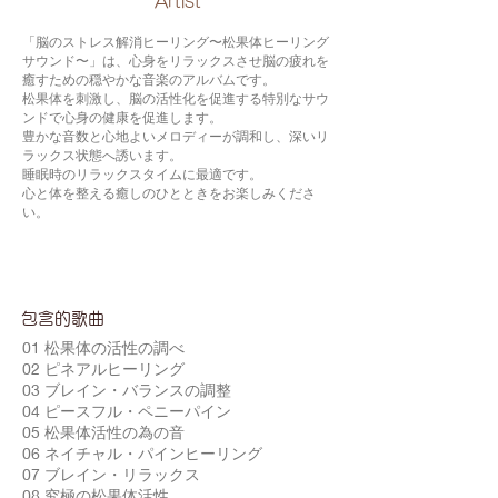
​Artist
「脳のストレス解消ヒーリング〜松果体ヒーリング
サウンド〜」は、心身をリラックスさせ脳の疲れを
癒すための穏やかな音楽のアルバムです。
松果体を刺激し、脳の活性化を促進する特別なサウ
ンドで心身の健康を促進します。
豊かな音数と心地よいメロディーが調和し、深いリ
ラックス状態へ誘います。
睡眠時のリラックスタイムに最適です。
心と体を整える癒しのひとときをお楽しみくださ
い。
包含的歌曲
01 松果体の活性の調べ
02 ピネアルヒーリング
03 ブレイン・バランスの調整
04 ピースフル・ペニーパイン
05 松果体活性の為の音
06 ネイチャル・パインヒーリング
07 ブレイン・リラックス
08 究極の松果体活性