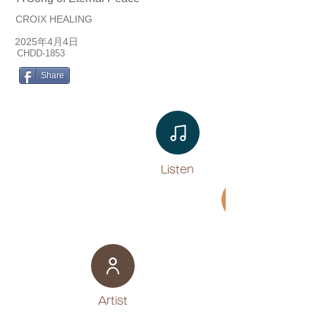
CROIX HEALING
2025年4月4日
CHDD-1853
Share
Listen​
Movie
​Artist