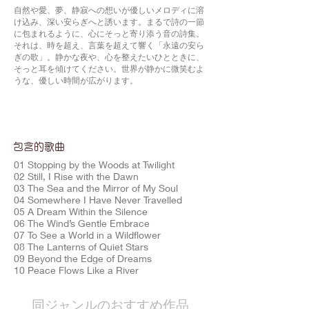
自然や愛、夢、静寂への想いが優しいメロディに溶
け込み、深い安らぎへと誘います。まるで詩の一節
に包まれるように、心にそっと寄り添う音の詩集。
それは、時を超え、言葉を超えて響く「永遠の安ら
ぎの歌」。静かな夜や、心を整えたいひとときに、
そっと耳を傾けてください。世界が静かに微笑むよ
うな、優しい時間が広がります。
包含的歌曲
01 Stopping by the Woods at Twilight
02 Still, I Rise with the Dawn
03 The Sea and the Mirror of My Soul
04 Somewhere I Have Never Travelled
05 A Dream Within the Silence
06 The Wind’s Gentle Embrace
07 To See a World in a Wildflower
08 The Lanterns of Quiet Stars
09 Beyond the Edge of Dreams
10 Peace Flows Like a River
​同ジャンルのおすすめ作品