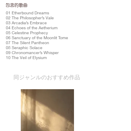
包含的歌曲
01 Etherbound Dreams
02 The Philosopher’s Vale
03 Arcadia’s Embrace
04 Echoes of the Aetherium
05 Celestine Prophecy
06 Sanctuary of the Moonlit Tome
07 The Silent Pantheon
08 Seraphic Solace
09 Chronomancer’s Whisper
10 The Veil of Elysium
​同ジャンルのおすすめ作品