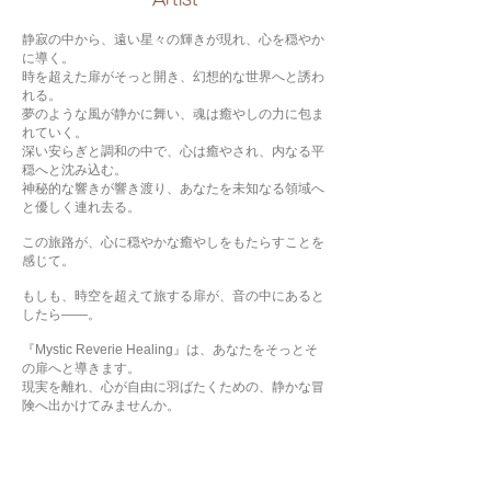
静寂の中から、遠い星々の輝きが現れ、心を穏やか
に導く。
時を超えた扉がそっと開き、幻想的な世界へと誘わ
れる。
夢のような風が静かに舞い、魂は癒やしの力に包ま
れていく。
深い安らぎと調和の中で、心は癒やされ、内なる平
穏へと沈み込む。
神秘的な響きが響き渡り、あなたを未知なる領域へ
と優しく連れ去る。
この旅路が、心に穏やかな癒やしをもたらすことを
感じて。
もしも、時空を超えて旅する扉が、音の中にあると
したら――。
『Mystic Reverie Healing』は、あなたをそっとそ
の扉へと導きます。
現実を離れ、心が自由に羽ばたくための、静かな冒
険へ出かけてみませんか。