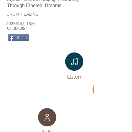
Through Ethereal Dreams-
CROIX HEALING
2025年4月18日
CHDD-1857
Share
Listen​
Movie
​Artist