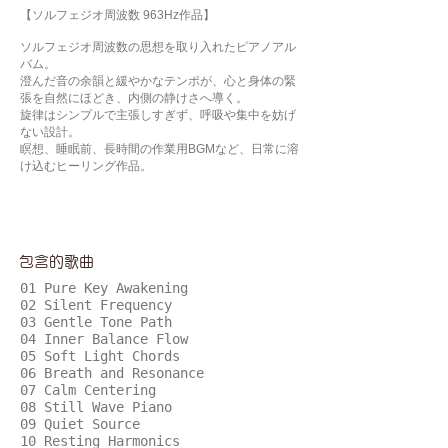
【ソルフェジオ周波数 963Hz作品】
ソルフェジオ周波数の思想を取り入れたピアノアル
バム。
澄んだ音の余韻と緩やかなテンポが、心と身体の緊
張を自然にほどき、内側の静けさへ導く。
旋律はシンプルで主張しすぎず、呼吸や集中を妨げ
ない設計。
瞑想、睡眠前、長時間の作業用BGMなど、日常に溶
け込むヒーリング作品。
包含的歌曲
01 Pure Key Awakening
02 Silent Frequency
03 Gentle Tone Path
04 Inner Balance Flow
05 Soft Light Chords
06 Breath and Resonance
07 Calm Centering
08 Still Wave Piano
09 Quiet Source
10 Resting Harmonics