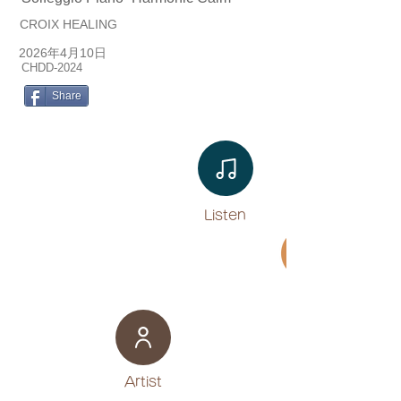
CROIX HEALING
2026年4月10日
CHDD-2024
Share
Listen​
Movie
​Artist