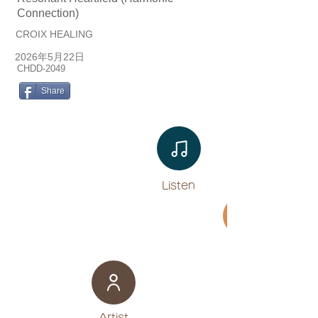
Connection)
CROIX HEALING
2026年5月22日
CHDD-2049
Share
Listen​
Movie
​Artist