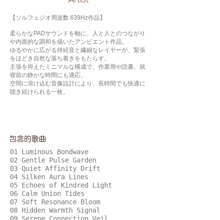
【ソルフェジオ周波数 639Hz作品】
柔らかなPADサウンドを軸に、人と人とのつながり
や内面的な調和を描いたアンビエント作品。
ゆるやかに広がる持続音と繊細なレイヤーが、緊張
をほどき自然な落ち着きをもたらす。
主張を抑えたミニマルな構成で、作業用や読書、就
寝前の静かな時間にも適応。
空間に溶け込む音像設計により、長時間でも快適に
聴き続けられる一枚。
包含的歌曲
01 Luminous Bondwave
02 Gentle Pulse Garden
03 Quiet Affinity Drift
04 Silken Aura Lines
05 Echoes of Kindred Light
06 Calm Union Tides
07 Soft Resonance Bloom
08 Hidden Warmth Signal
09 Serene Connection Veil