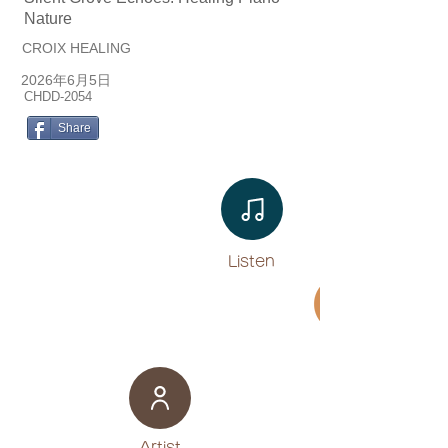
Nature
CROIX HEALING
2026年6月5日
CHDD-2054
Share
Listen​
Movie
​Artist