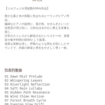
【ソルフェジオ周波数639Hz作品】
静かな森と水の気配に包まれるヒーリングピアノ作
品。
繊細なピアノの旋律に、風や雨、せせらぎといった
自然音が溶け合い、心拍をゆるやかに整える音像を
描く。
日常のストレスから解放されたいリスナーや、就寝
前や集中時間のBGMとして最適。
過度な装飾を排し、呼吸のような間を大切にしたサ
ウンドで、内面の静寂と再生をやさしく導く一枚。
包含的歌曲
01 Dawn Mist Prelude
02 Whispering Leaves
03 Riverlight Reflection
04 Soft Rain Lullaby
05 Hidden Path Resonance
06 Wind Chime Horizon
07 Forest Breath Cycle
08 Evening Glow Drift