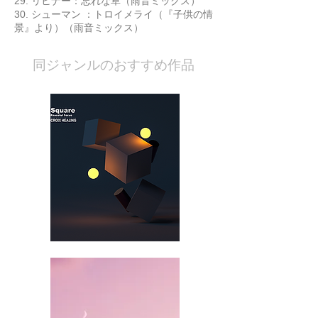
29. リヒナー：忘れな草（雨音ミックス）
30. シューマン ：トロイメライ（『子供の情
景』より）（雨音ミックス）
​同ジャンルのおすすめ作品