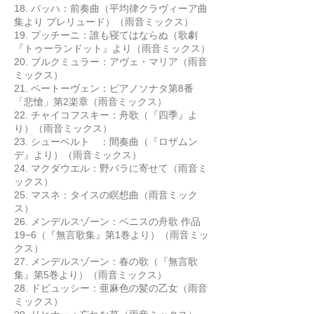
18. バッハ：前奏曲（平均律クラヴィーア曲
集より プレリュード）（雨音ミックス）
19. プッチーニ：誰も寝てはならぬ（歌劇
『トゥーランドット』より（雨音ミックス）
20. ブルクミュラー：アヴェ・マリア（雨音
ミックス）
21. ベートーヴェン：ピアノソナタ第8番
「悲愴」第2楽章（雨音ミックス）
22. チャイコフスキー：舟歌（『四季』よ
り）（雨音ミックス）
23. シューベルト ：間奏曲（『ロザムン
デ』より）（雨音ミックス）
24. マクダウエル：野バラに寄せて（雨音ミ
ックス）
25. マスネ：タイスの瞑想曲（雨音ミック
ス）
26. メンデルスゾーン：ベニスの舟歌 作品
19−6（『無言歌集』第1巻より）（雨音ミッ
クス）
27. メンデルスゾーン：春の歌（『無言歌
集』第5巻より）（雨音ミックス）
28. ドビュッシー：亜麻色の髪の乙女（雨音
ミックス）