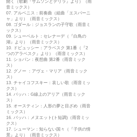
開く（歌劇『サムソンとデリラ』より）（雨
音ミックス）
07. アルベニス：前奏曲（組曲「エスパーニ
ャ」より）（雨音ミックス）
08. ゴダール：ジョスランの子守歌（雨音ミ
ックス）
09. シューベルト：セレナーデ（『白鳥の
湖』より）（雨音ミックス）
10. ドビュッシー：アラベスク 第1番（『2
つのアラベスク』より）（雨音ミックス）
11. ショパン：夜想曲 第2番（雨音ミック
ス）
12. グノー ：アヴェ・マリア（雨音ミック
ス）
13. チャイコフスキー：哀しい歌（雨音ミッ
クス）
14. バッハ：G線上のアリア（雨音ミック
ス）
15. オースティン：人形の夢と目ざめ（雨音
ミックス）
16. バッハ：メヌエット(ト短調)（雨音ミッ
クス）
17. シューマン：知らない国々（『子供の情
景』より）（雨音ミックス）