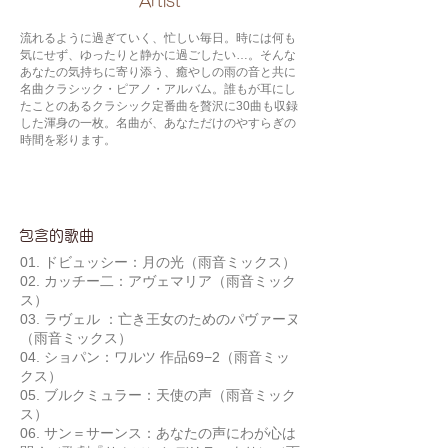
​Artist
流れるように過ぎていく、忙しい毎日。時には何も
気にせず、ゆったりと静かに過ごしたい…。そんな
あなたの気持ちに寄り添う、癒やしの雨の音と共に
名曲クラシック・ピアノ・アルバム。誰もが耳にし
たことのあるクラシック定番曲を贅沢に30曲も収録
した渾身の一枚。名曲が、あなただけのやすらぎの
時間を彩ります。
包含的歌曲
01. ドビュッシー：月の光（雨音ミックス）
02. カッチー二：アヴェマリア（雨音ミック
ス）
03. ラヴェル ：亡き王女のためのパヴァーヌ
（雨音ミックス）
04. ショパン：ワルツ 作品69−2（雨音ミッ
クス）
05. ブルクミュラー：天使の声（雨音ミック
ス）
06. サン＝サーンス：あなたの声にわが心は