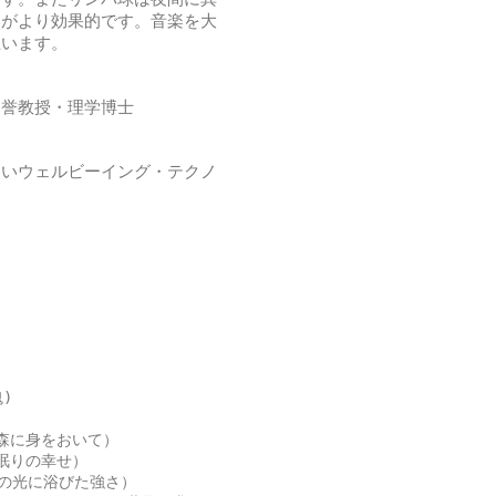
とがより効果的です。音楽を大
思います。
名誉教授・理学博士
しいウェルビーイング・テクノ
魂)
 （深い森に身をおいて）
（深い眠りの幸せ）
t （朝の光に浴びた強さ）