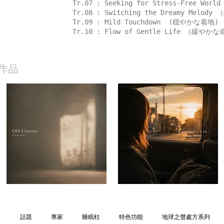
Tr.07 : Seeking for Stress-Free
Tr.08 : Switching the Dreamy Me
Tr.09 : Mild Touchdown (穏やかな着地)
Tr.10 : Flow of Gentle Life （緩や
作品
序
話題
專家
睡眠柱
特色功能
地球之聲處方系列