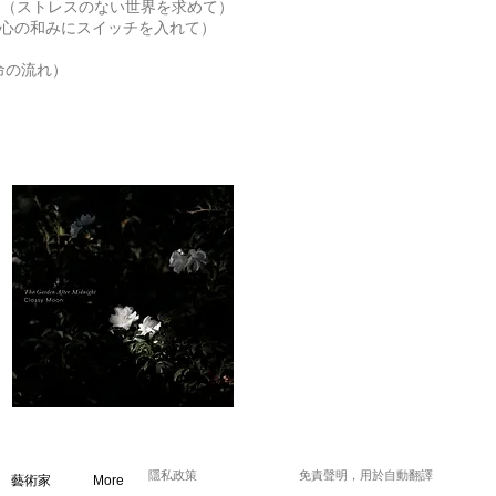
 World （ストレスのない世界を求めて）
lody （心の和みにスイッチを入れて）
かな命の流れ）
隱私政策
免責聲明，用於自動翻譯
藝術家
More