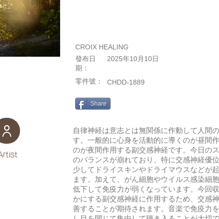
CROIX HEALING
發布日
2025年10月10日
期：
零件號：
CHDD-1889
Share
自律神経は意志とは無関係に作動して人間
す。一般的に心身を活動的に導くのが昼間
のが夜間作用する副交感神経です。今日の
Artist
のバランスが崩れており、特に交感神経優
少してドライスキンやドライマウスなどが
ます。加えて、がん細胞やウイルス感染細
低下して免疫力が弱くなっています。今回
かにする副交感神経に作用するため、交感
善することが期待されます。音楽で免疫力
し目を閉じて集中して聴き入ることが大切