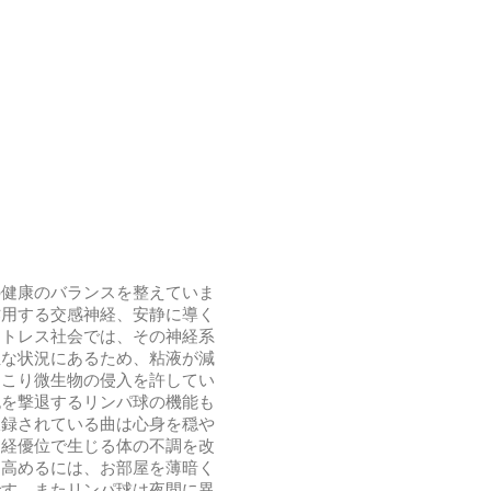
の健康のバランスを整えていま
作用する交感神経、安静に導く
ストレス社会では、その神経系
位な状況にあるため、粘液が減
起こり微生物の侵入を許してい
胞を撃退するリンパ球の機能も
収録されている曲は心身を穏や
神経優位で生じる体の不調を改
を高めるには、お部屋を薄暗く
です。またリンパ球は夜間に異