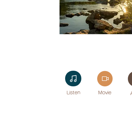
Listen​
Movie
​