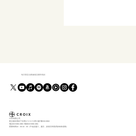
每日聲音治療|修復音樂和視頻
Croix有限公司
東京都目黑區下目黑3-7-2 3-7小西大廈7樓153-0064
電話03-5436-1960 /傳真03-5436-1961
營業時間10：00-19：00（不包括週六，週日，節假日和我們的特殊假期）