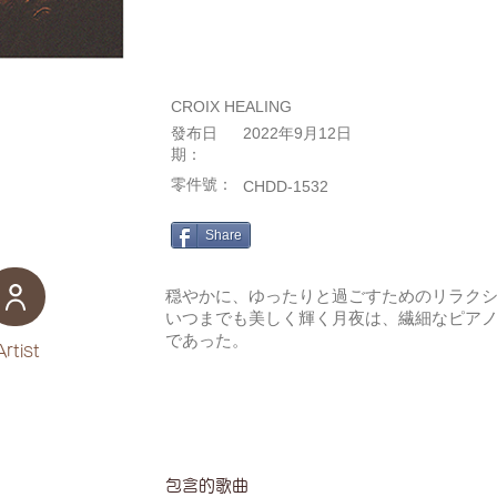
CROIX HEALING
發布日
2022年9月12日
期：
零件號：
CHDD-1532
Share
穏やかに、ゆったりと過ごすためのリラク
いつまでも美しく輝く月夜は、繊細なピア
であった。
Artist
包含的歌曲