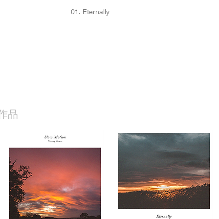
01. Eternally
作品