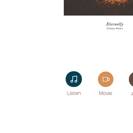
Listen​
Movie
​