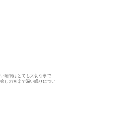
良い睡眠はとても大切な事で
た癒しの音楽で深い眠りについ