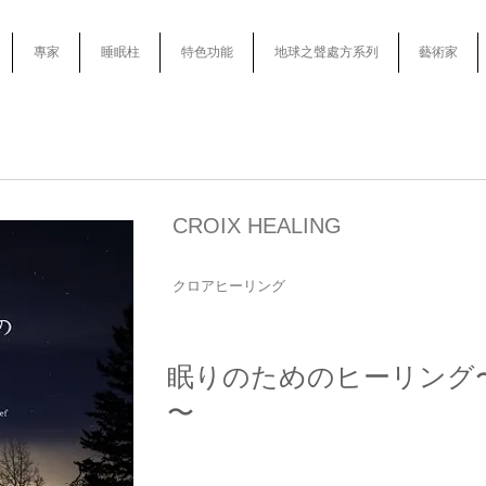
專家
睡眠柱
特色功能
地球之聲處方系列
藝術家
CROIX HEALING
クロアヒーリング
眠りのためのヒーリング
〜