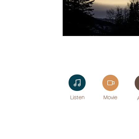
Listen​
Movie
​