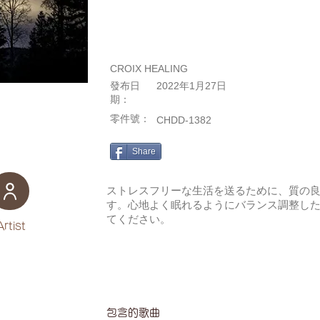
CROIX HEALING
發布日
2022年1月27日
期：
零件號：
CHDD-1382
Share
ストレスフリーな生活を送るために、質の
す。心地よく眠れるようにバランス調整し
てください。
Artist
包含的歌曲