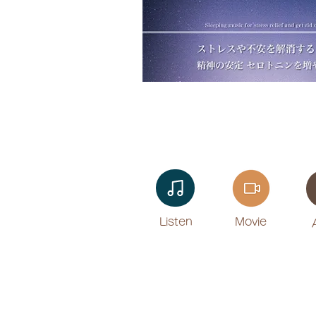
Listen​
Movie
​