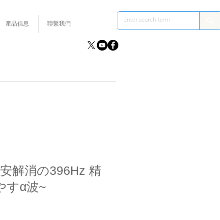
產品信息
聯繫我們
解消の396Hz 精
すα波~