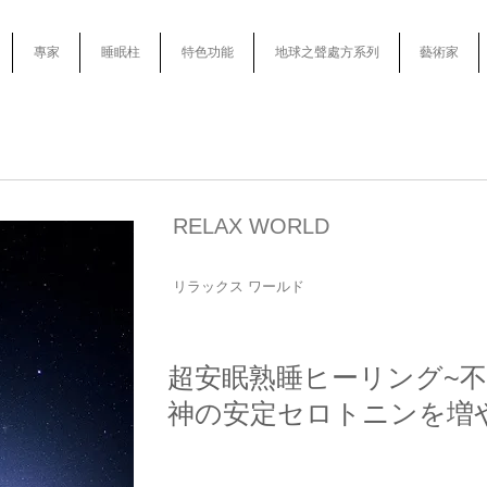
專家
睡眠柱
特色功能
地球之聲處方系列
藝術家
RELAX WORLD
リラックス ワールド
超安眠熟睡ヒーリング~不安
神の安定セロトニンを増や