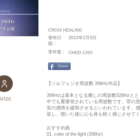
CROIX HEALING
發布日
2022年2月3日
期：
零件號：
CHDD-1393
Share
【ソルフェジオ周波数 396Hz作品】
396Hzは基本となる癒しの周波数528Hz
Artist
中でも重要視されている周波数です。罪の
安の感情を緩和させるといわれています。
促し、聴いた後に心も体も軽く感じさせて
おすすめ曲
01. color of the light (396hz)