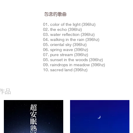
包含的歌曲
01. color of the light (396hz)
02. the echo (396hz)
03. water reflection (396hz)
04. walking in the rain (396hz)
05. oriental sky (396hz)
06. spring wave (396hz)
07. pure stream (396hz)
08. sunset in the woods (396hz)
09. raindrops in meadow (396hz)
10. sacred land (396hz)
作品