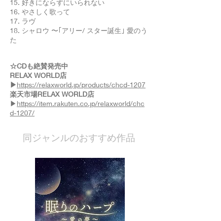
15. 好きにならずにいられない
16. やさしく歌って
17. ラヴ
18. シャロウ 〜｢アリー/ スター誕生｣ 愛のう
た
☆CDも絶賛発売中
RELAX WORLD店
▶
https://relaxworld.jp/products/chcd-1207
楽天市場RELAX WORLD店
▶
https://item.rakuten.co.jp/relaxworld/chc
d-1207/
​同ジャンルのおすすめ作品