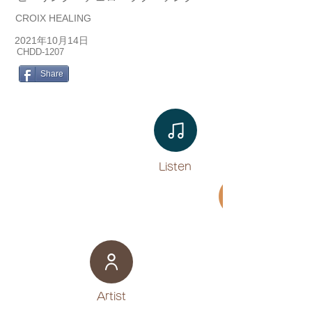
CROIX HEALING
2021年10月14日
CHDD-1207
Share
Listen​
Movie
​Artist