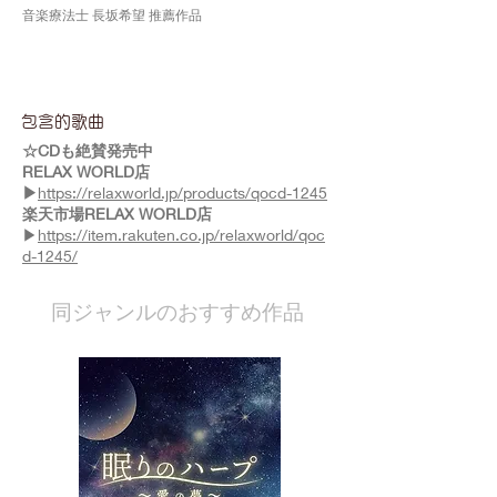
音楽療法士 長坂希望 推薦作品
包含的歌曲
☆CDも絶賛発売中
RELAX WORLD店
▶
https://relaxworld.jp/products/qocd-1245
楽天市場RELAX WORLD店
▶
https://item.rakuten.co.jp/relaxworld/qoc
d-1245/
​同ジャンルのおすすめ作品