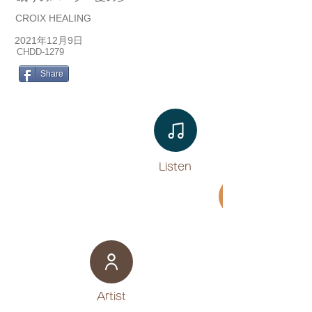
CROIX HEALING
2021年12月9日
CHDD-1279
Share
Listen​
Movie
​Artist